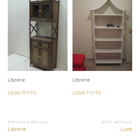
Librerie
Librerie
LEGGI TUTTO
LEGGI TUTTO
Navigazione
PREVIOUS ARTICLE
NEXT ARTICLE
Previous
Next
Librerie
Lumi
articoli
Article:
Article: