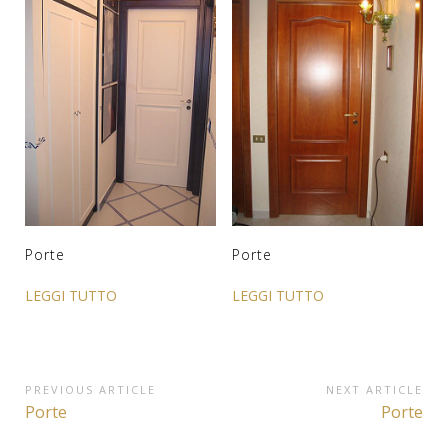
Porte
Porte
LEGGI TUTTO
LEGGI TUTTO
Navigazione
PREVIOUS ARTICLE
NEXT ARTICLE
Previous
Next
Porte
Porte
articoli
Article:
Article: