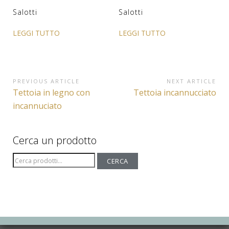
Salotti
Salotti
LEGGI TUTTO
LEGGI TUTTO
Navigazione
PREVIOUS ARTICLE
NEXT ARTICLE
Previous
Next
Tettoia in legno con
Tettoia incannucciato
articoli
Article:
Article:
incannuciato
Cerca un prodotto
Cerca:
CERCA