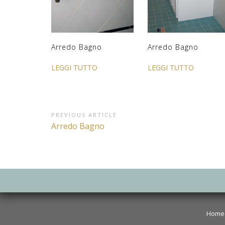
Arredo Bagno
Arredo Bagno
LEGGI TUTTO
LEGGI TUTTO
Navigazione
PREVIOUS ARTICLE
Previous
Arredo Bagno
articoli
Article:
Home