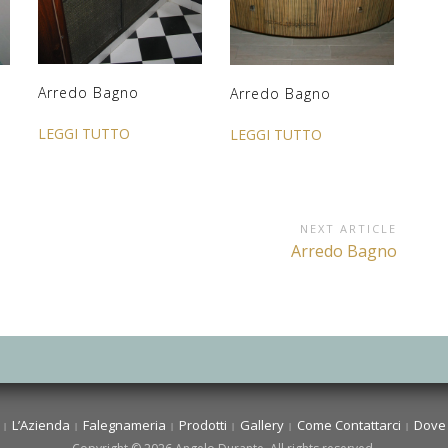
Arredo Bagno
Arredo Bagno
LEGGI TUTTO
LEGGI TUTTO
NEXT ARTICLE
Next
Arredo Bagno
Article:
L’Azienda
Falegnameria
Prodotti
Gallery
Come Contattarci
Dove