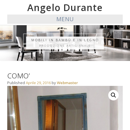
Angelo Durante
MENU
MOBILI IN BAMBÙ E IN LEGNO
PRODUZIONE ARTIGIANALE
COMO’
Published
Aprile 29, 2016
by
Webmaster