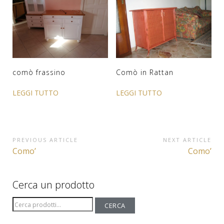
comò frassino
Comò in Rattan
LEGGI TUTTO
LEGGI TUTTO
Navigazione
PREVIOUS ARTICLE
NEXT ARTICLE
Previous
Next
Como’
Como’
articoli
Article:
Article:
Cerca un prodotto
Cerca:
CERCA