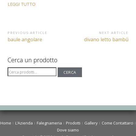
LEGGI TUTTO
Navigazione
PREVIOUS ARTICLE
NEXT ARTICLE
Previous
Next
baule angolare
divano letto bambù
articoli
Article:
Article:
Cerca un prodotto
Cerca:
CERCA
Home
L’Azienda
Falegnameria
Prodotti
Gallery
Come Contattarci
Dove siamo