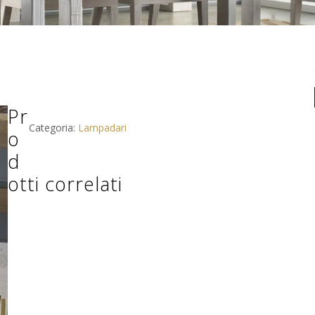
Pr
Categoria:
Lampadari
o
d
otti correlati