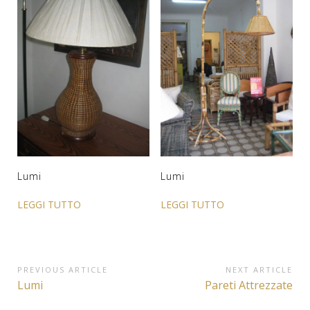
Lumi
Lumi
LEGGI TUTTO
LEGGI TUTTO
Navigazione
PREVIOUS ARTICLE
NEXT ARTICLE
Previous
Next
Lumi
Pareti Attrezzate
articoli
Article:
Article: