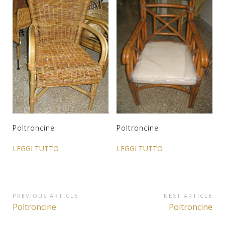
Poltroncine
Poltroncine
LEGGI TUTTO
LEGGI TUTTO
Navigazione
PREVIOUS ARTICLE
NEXT ARTICLE
Previous
Next
Poltroncine
Poltroncine
articoli
Article:
Article: