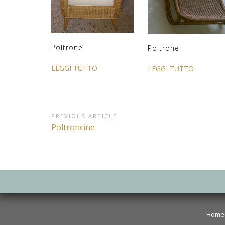
Poltrone
Poltrone
LEGGI TUTTO
LEGGI TUTTO
Navigazione
PREVIOUS ARTICLE
Previous
Poltroncine
articoli
Article:
Home