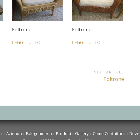
Poltrone
Poltrone
LEGGI TUTTO
LEGGI TUTTO
NEXT ARTICLE
Next
Poltrone
Article:
L’Azienda
Falegnameria
Prodotti
Gallery
Come Contattarci
Dove