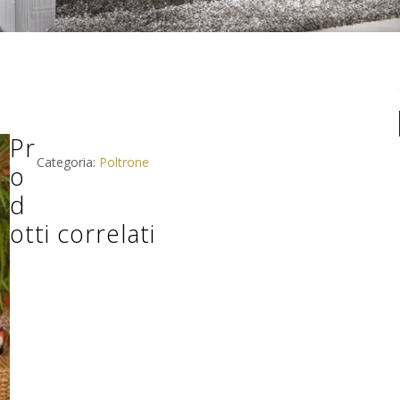
Pr
Categoria:
Poltrone
o
d
otti correlati