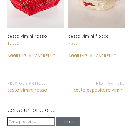
cesto vimini rosso
cesto vimini fiocco
12,50
€
7,50
€
AGGIUNGI AL CARRELLO
AGGIUNGI AL CARRELLO
Navigazione
PREVIOUS ARTICLE
NEXT ARTICLE
Previous
Next
cesto vimini rosso
cesto espositore vimini
articoli
Article:
Article:
Cerca un prodotto
Cerca:
CERCA