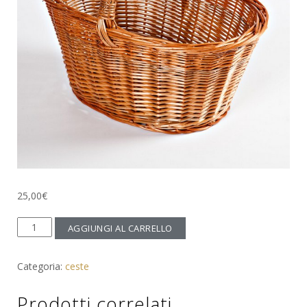
25,00
€
cesto
AGGIUNGI AL CARRELLO
porta
funghi
Categoria:
ceste
o
legna
Prodotti correlati
quantità