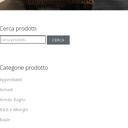
Cerca prodotti
Cerca:
CERCA
Categorie prodotto
Appendiabiti
Armadi
Arredo Bagno
B&B e Alberghi
Baule