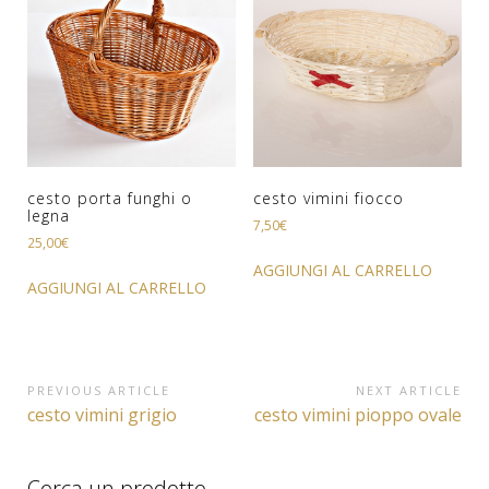
cesto porta funghi o
cesto vimini fiocco
legna
7,50
€
25,00
€
AGGIUNGI AL CARRELLO
AGGIUNGI AL CARRELLO
Navigazione
PREVIOUS ARTICLE
NEXT ARTICLE
Previous
Next
cesto vimini grigio
cesto vimini pioppo ovale
articoli
Article:
Article:
Cerca un prodotto