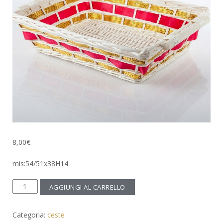
8,00
€
mis:54/51x38H14
cesto
AGGIUNGI AL CARRELLO
vimini
pioppo
Categoria:
ceste
retto