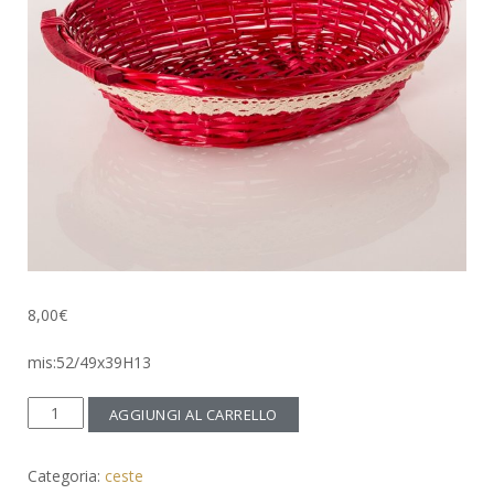
8,00
€
mis:52/49x39H13
cesto
AGGIUNGI AL CARRELLO
vimini
macrame
Categoria:
ceste
quantità