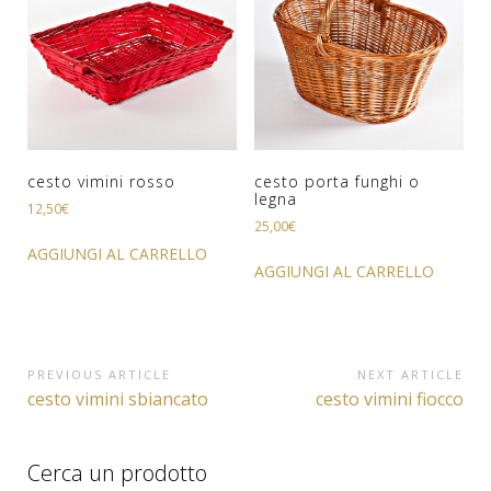
cesto vimini rosso
cesto porta funghi o
legna
12,50
€
25,00
€
AGGIUNGI AL CARRELLO
AGGIUNGI AL CARRELLO
Navigazione
PREVIOUS ARTICLE
NEXT ARTICLE
Previous
Next
cesto vimini sbiancato
cesto vimini fiocco
articoli
Article:
Article:
Cerca un prodotto