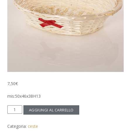
7,50
€
mis:50x46x38H13
cesto
AGGIUNGI AL CARRELLO
vimini
fiocco
Categoria:
ceste
quantità