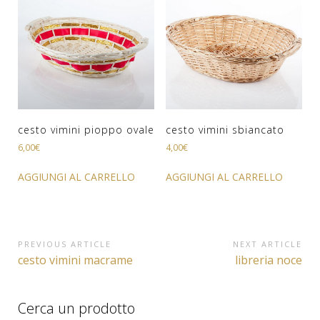
cesto vimini pioppo ovale
cesto vimini sbiancato
6,00
€
4,00
€
AGGIUNGI AL CARRELLO
AGGIUNGI AL CARRELLO
Navigazione
PREVIOUS ARTICLE
NEXT ARTICLE
Previous
Next
cesto vimini macrame
libreria noce
articoli
Article:
Article:
Cerca un prodotto